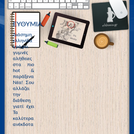
ΕΥΘΥΜΙΑ
Διάσημη
ελληνίδα
γράφει
γυμνές
αλήθειες
στα πιο
hot &
παράξενα
Νέα! Σου
αλλάζει
την
διάθεση
γιατί έχει
Τα
καλύτερα
ανέκδοτα