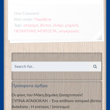
One
Comment
Παράξενα
filed under:
Tags:
ατύχημα
,
βίντεο
,
ελάφι
,
μηχανή
,
ΠΕΤΑΧΤΗΚΕ ΜΠΡΟΣΤΑ
,
σύγκρουση
Πρόσφατα άρθρα
Οι φανς του Μάκη Δημάκη ξαναχτυπούν!
ΞΥΠΝΑ ΑΓΑΘΟΚΛΗ – Ένα απίθανο σατιρικό βίντεο
Ανέκδοτο : Η επέτειος ! (σύντομο)