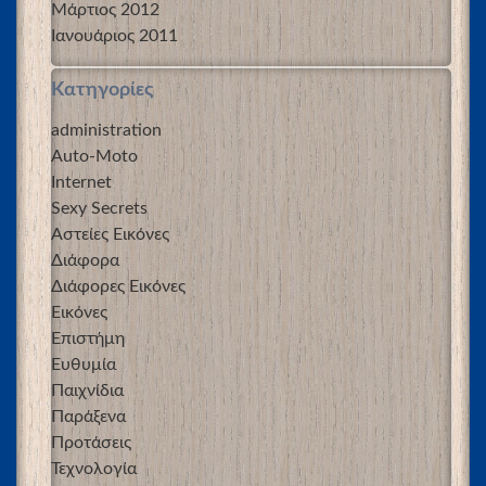
Μάρτιος 2012
Ιανουάριος 2011
Kατηγορίες
administration
Auto-Moto
Internet
Sexy Secrets
Αστείες Εικόνες
Διάφορα
Διάφορες Εικόνες
Εικόνες
Επιστήμη
Ευθυμία
Παιχνίδια
Παράξενα
Προτάσεις
Τεχνολογία