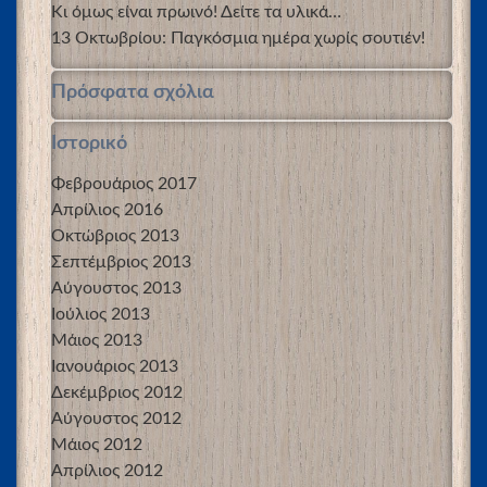
Κι όμως είναι πρωινό! Δείτε τα υλικά…
13 Οκτωβρίου: Παγκόσμια ημέρα χωρίς σουτιέν!
Πρόσφατα σχόλια
Ιστορικό
Φεβρουάριος 2017
Απρίλιος 2016
Οκτώβριος 2013
Σεπτέμβριος 2013
Αύγουστος 2013
Ιούλιος 2013
Μάιος 2013
Ιανουάριος 2013
Δεκέμβριος 2012
Αύγουστος 2012
Μάιος 2012
Απρίλιος 2012