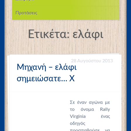
Προτάσεις
Ετικέτα:
ελάφι
28 Αυγούστου 2013
Μηχανή – ελάφι
σημειώσατε… Χ
Σε έναν αγώνα με
το όνομα Rally
Virginia ένας
οδηγός
προσπαθούσε να