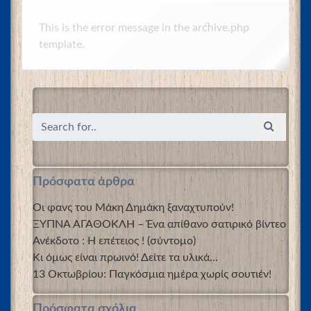
This is the error message in the archive.php
template.
Πρόσφατα άρθρα
Οι φανς του Μάκη Δημάκη ξαναχτυπούν!
ΞΥΠΝΑ ΑΓΑΘΟΚΛΗ – Ένα απίθανο σατιρικό βίντεο
Ανέκδοτο : Η επέτειος ! (σύντομο)
Κι όμως είναι πρωινό! Δείτε τα υλικά…
13 Οκτωβρίου: Παγκόσμια ημέρα χωρίς σουτιέν!
Πρόσφατα σχόλια