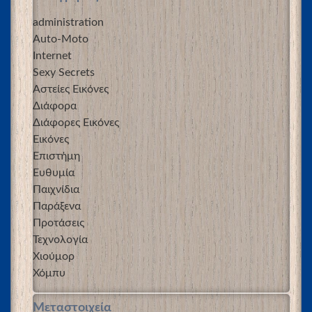
administration
Auto-Moto
Internet
Sexy Secrets
Αστείες Εικόνες
Διάφορα
Διάφορες Εικόνες
Εικόνες
Επιστήμη
Ευθυμία
Παιχνίδια
Παράξενα
Προτάσεις
Τεχνολογία
Χιούμορ
Χόμπυ
Μεταστοιχεία