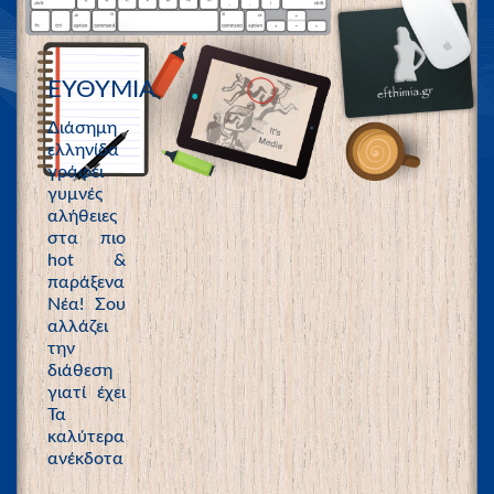
ΕΥΘΥΜΙΑ
Διάσημη
ελληνίδα
γράφει
γυμνές
αλήθειες
στα πιο
hot &
παράξενα
Νέα! Σου
αλλάζει
την
διάθεση
γιατί έχει
Τα
καλύτερα
ανέκδοτα