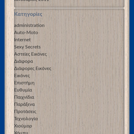
Kατηγορίες
administration
Auto-Moto
Internet
Sexy Secrets
Αστείες Εικόνες
Διάφορα
Διάφορες Εικόνες
Εικόνες
Επιστήμη
Ευθυμία
Παιχνίδια
Παράξενα
Προτάσεις
Τεχνολογία
Χιούμορ
Χόμπυ