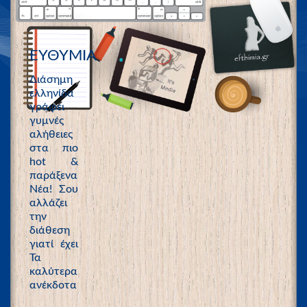
ΕΥΘΥΜΙΑ
Διάσημη
ελληνίδα
γράφει
γυμνές
αλήθειες
στα πιο
hot &
παράξενα
Νέα! Σου
αλλάζει
την
διάθεση
γιατί έχει
Τα
καλύτερα
ανέκδοτα