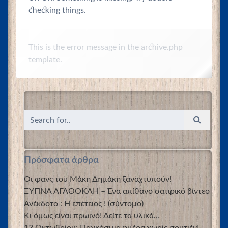
checking things.
This is the error message in the archive.php
template.
Πρόσφατα άρθρα
Οι φανς του Μάκη Δημάκη ξαναχτυπούν!
ΞΥΠΝΑ ΑΓΑΘΟΚΛΗ – Ένα απίθανο σατιρικό βίντεο
Ανέκδοτο : Η επέτειος ! (σύντομο)
Κι όμως είναι πρωινό! Δείτε τα υλικά…
13 Οκτωβρίου: Παγκόσμια ημέρα χωρίς σουτιέν!