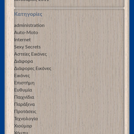
Kατηγορίες
administration
Auto-Moto
Internet
Sexy Secrets
Αστείες Εικόνες
Διάφορα
Διάφορες Εικόνες
Εικόνες
Επιστήμη
Ευθυμία
Παιχνίδια
Παράξενα
Προτάσεις
Τεχνολογία
Χιούμορ
Χόμπυ