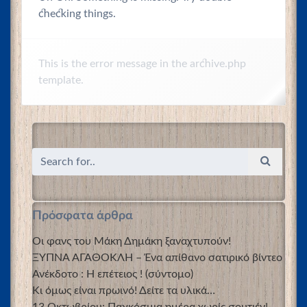
checking things.
This is the error message in the archive.php
template.
Πρόσφατα άρθρα
Οι φανς του Μάκη Δημάκη ξαναχτυπούν!
ΞΥΠΝΑ ΑΓΑΘΟΚΛΗ – Ένα απίθανο σατιρικό βίντεο
Ανέκδοτο : Η επέτειος ! (σύντομο)
Κι όμως είναι πρωινό! Δείτε τα υλικά…
13 Οκτωβρίου: Παγκόσμια ημέρα χωρίς σουτιέν!