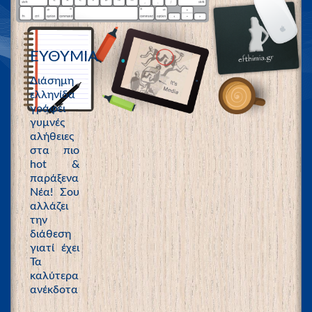
ΕΥΘΥΜΙΑ
Διάσημη
ελληνίδα
γράφει
γυμνές
αλήθειες
στα πιο
hot &
παράξενα
Νέα! Σου
αλλάζει
την
διάθεση
γιατί έχει
Τα
καλύτερα
ανέκδοτα