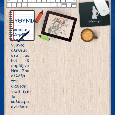
ΕΥΘΥΜΙΑ
Διάσημη
ελληνίδα
γράφει
γυμνές
αλήθειες
στα πιο
hot &
παράξενα
Νέα! Σου
αλλάζει
την
διάθεση
γιατί έχει
Τα
καλύτερα
ανέκδοτα