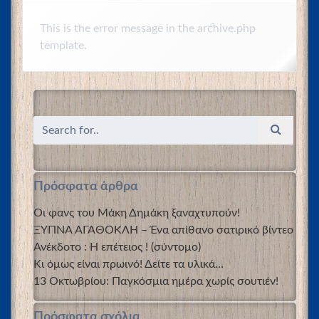
This is the error message in the archive.php
template.
Πρόσφατα άρθρα
Οι φανς του Μάκη Δημάκη ξαναχτυπούν!
ΞΥΠΝΑ ΑΓΑΘΟΚΛΗ – Ένα απίθανο σατιρικό βίντεο
Ανέκδοτο : Η επέτειος ! (σύντομο)
Κι όμως είναι πρωινό! Δείτε τα υλικά…
13 Οκτωβρίου: Παγκόσμια ημέρα χωρίς σουτιέν!
Πρόσφατα σχόλια