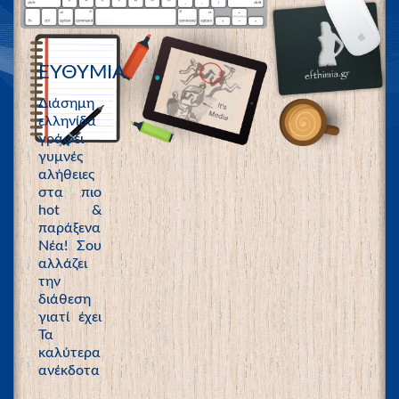
ΕΥΘΥΜΙΑ
Διάσημη
ελληνίδα
γράφει
γυμνές
αλήθειες
στα πιο
hot &
παράξενα
Νέα! Σου
αλλάζει
την
διάθεση
γιατί έχει
Τα
καλύτερα
ανέκδοτα