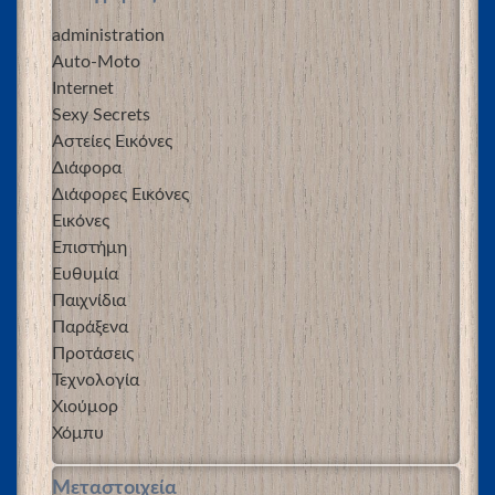
administration
Auto-Moto
Internet
Sexy Secrets
Αστείες Εικόνες
Διάφορα
Διάφορες Εικόνες
Εικόνες
Επιστήμη
Ευθυμία
Παιχνίδια
Παράξενα
Προτάσεις
Τεχνολογία
Χιούμορ
Χόμπυ
Μεταστοιχεία