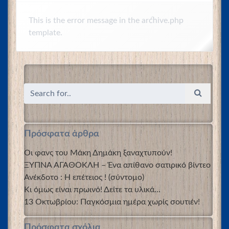
This is the error message in the archive.php
template.
Πρόσφατα άρθρα
Οι φανς του Μάκη Δημάκη ξαναχτυπούν!
ΞΥΠΝΑ ΑΓΑΘΟΚΛΗ – Ένα απίθανο σατιρικό βίντεο
Ανέκδοτο : Η επέτειος ! (σύντομο)
Κι όμως είναι πρωινό! Δείτε τα υλικά…
13 Οκτωβρίου: Παγκόσμια ημέρα χωρίς σουτιέν!
Πρόσφατα σχόλια