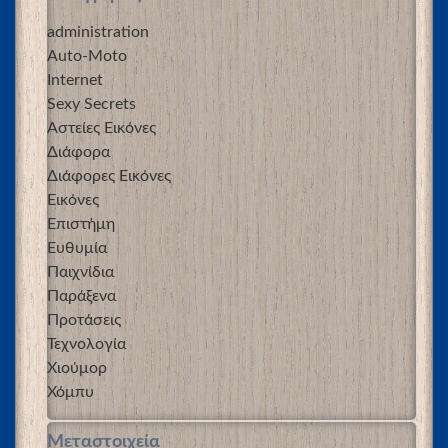
administration
Auto-Moto
Internet
Sexy Secrets
Αστείες Εικόνες
Διάφορα
Διάφορες Εικόνες
Εικόνες
Επιστήμη
Ευθυμία
Παιχνίδια
Παράξενα
Προτάσεις
Τεχνολογία
Χιούμορ
Χόμπυ
Μεταστοιχεία