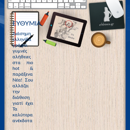
ΕΥΘΥΜΙΑ
Διάσημη
ελληνίδα
γράφει
γυμνές
αλήθειες
στα πιο
hot &
παράξενα
Νέα! Σου
αλλάζει
την
διάθεση
γιατί έχει
Τα
καλύτερα
ανέκδοτα