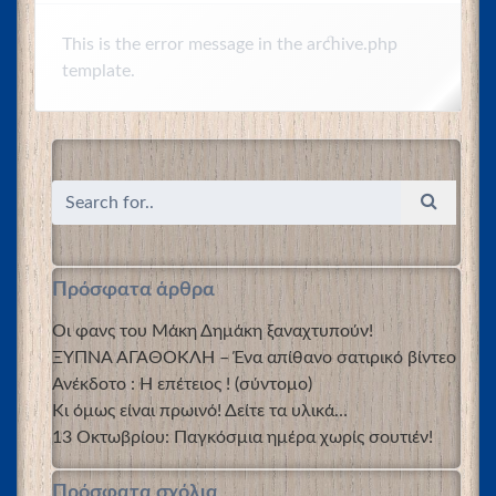
This is the error message in the archive.php
template.
Πρόσφατα άρθρα
Οι φανς του Μάκη Δημάκη ξαναχτυπούν!
ΞΥΠΝΑ ΑΓΑΘΟΚΛΗ – Ένα απίθανο σατιρικό βίντεο
Ανέκδοτο : Η επέτειος ! (σύντομο)
Κι όμως είναι πρωινό! Δείτε τα υλικά…
13 Οκτωβρίου: Παγκόσμια ημέρα χωρίς σουτιέν!
Πρόσφατα σχόλια