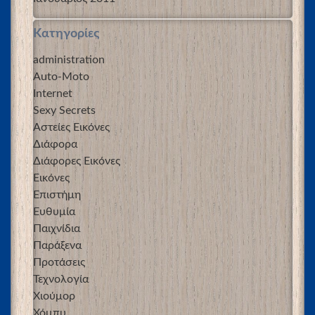
Kατηγορίες
administration
Auto-Moto
Internet
Sexy Secrets
Αστείες Εικόνες
Διάφορα
Διάφορες Εικόνες
Εικόνες
Επιστήμη
Ευθυμία
Παιχνίδια
Παράξενα
Προτάσεις
Τεχνολογία
Χιούμορ
Χόμπυ