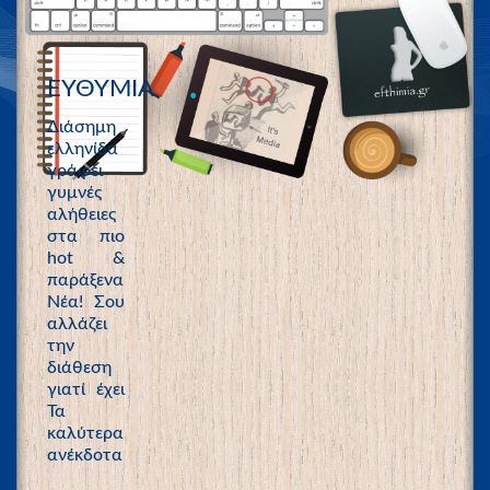
ΕΥΘΥΜΙΑ
Διάσημη
ελληνίδα
γράφει
γυμνές
αλήθειες
στα πιο
hot &
παράξενα
Νέα! Σου
αλλάζει
την
διάθεση
γιατί έχει
Τα
καλύτερα
ανέκδοτα