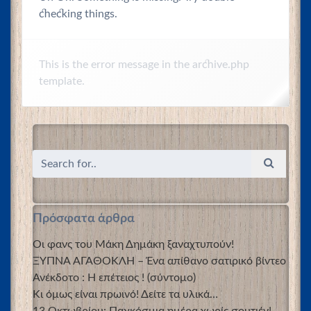
checking things.
This is the error message in the archive.php
template.
Πρόσφατα άρθρα
Οι φανς του Μάκη Δημάκη ξαναχτυπούν!
ΞΥΠΝΑ ΑΓΑΘΟΚΛΗ – Ένα απίθανο σατιρικό βίντεο
Ανέκδοτο : Η επέτειος ! (σύντομο)
Κι όμως είναι πρωινό! Δείτε τα υλικά…
13 Οκτωβρίου: Παγκόσμια ημέρα χωρίς σουτιέν!