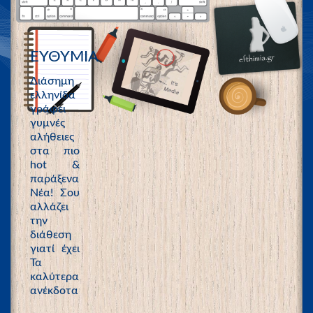
ΕΥΘΥΜΙΑ
Διάσημη
ελληνίδα
γράφει
γυμνές
αλήθειες
στα πιο
hot &
παράξενα
Νέα! Σου
αλλάζει
την
διάθεση
γιατί έχει
Τα
καλύτερα
ανέκδοτα