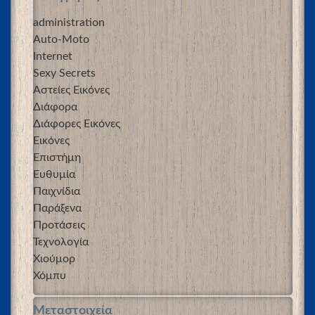
administration
Auto-Moto
Internet
Sexy Secrets
Αστείες Εικόνες
Διάφορα
Διάφορες Εικόνες
Εικόνες
Επιστήμη
Ευθυμία
Παιχνίδια
Παράξενα
Προτάσεις
Τεχνολογία
Χιούμορ
Χόμπυ
Μεταστοιχεία