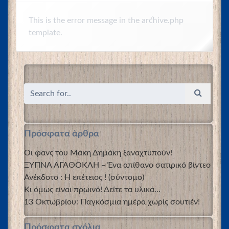
This is the error message in the archive.php
template.
Πρόσφατα άρθρα
Οι φανς του Μάκη Δημάκη ξαναχτυπούν!
ΞΥΠΝΑ ΑΓΑΘΟΚΛΗ – Ένα απίθανο σατιρικό βίντεο
Ανέκδοτο : Η επέτειος ! (σύντομο)
Κι όμως είναι πρωινό! Δείτε τα υλικά…
13 Οκτωβρίου: Παγκόσμια ημέρα χωρίς σουτιέν!
Πρόσφατα σχόλια