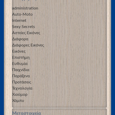
administration
Auto-Moto
Internet
Sexy Secrets
Αστείες Εικόνες
Διάφορα
Διάφορες Εικόνες
Εικόνες
Επιστήμη
Ευθυμία
Παιχνίδια
Παράξενα
Προτάσεις
Τεχνολογία
Χιούμορ
Χόμπυ
Μεταστοιχεία