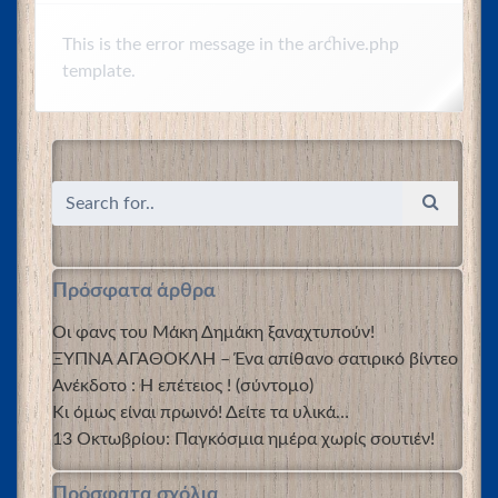
This is the error message in the archive.php
template.
Πρόσφατα άρθρα
Οι φανς του Μάκη Δημάκη ξαναχτυπούν!
ΞΥΠΝΑ ΑΓΑΘΟΚΛΗ – Ένα απίθανο σατιρικό βίντεο
Ανέκδοτο : Η επέτειος ! (σύντομο)
Κι όμως είναι πρωινό! Δείτε τα υλικά…
13 Οκτωβρίου: Παγκόσμια ημέρα χωρίς σουτιέν!
Πρόσφατα σχόλια