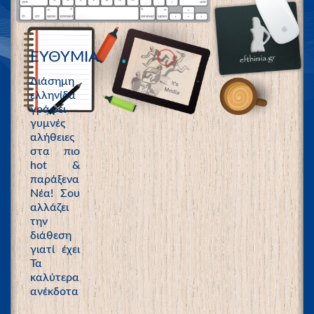
ΕΥΘΥΜΙΑ
Διάσημη
ελληνίδα
γράφει
γυμνές
αλήθειες
στα πιο
hot &
παράξενα
Νέα! Σου
αλλάζει
την
διάθεση
γιατί έχει
Τα
καλύτερα
ανέκδοτα