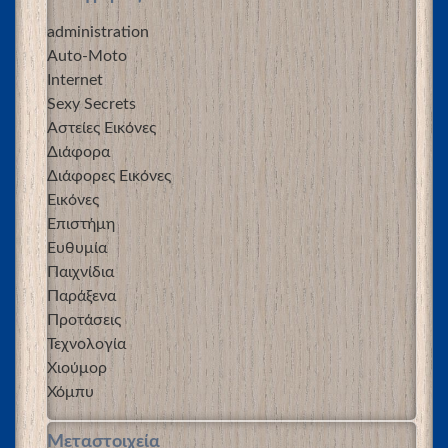
administration
Auto-Moto
Internet
Sexy Secrets
Αστείες Εικόνες
Διάφορα
Διάφορες Εικόνες
Εικόνες
Επιστήμη
Ευθυμία
Παιχνίδια
Παράξενα
Προτάσεις
Τεχνολογία
Χιούμορ
Χόμπυ
Μεταστοιχεία