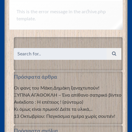
This is the error message in the archive.php
template.
Πρόσφατα άρθρα
Οι φανς του Μάκη Δημάκη ξαναχτυπούν!
ΞΥΠΝΑ ΑΓΑΘΟΚΛΗ – Ένα απίθανο σατιρικό βίντεο
Ανέκδοτο : Η επέτειος ! (σύντομο)
Κι όμως είναι πρωινό! Δείτε τα υλικά…
13 Οκτωβρίου: Παγκόσμια ημέρα χωρίς σουτιέν!
Πρόσφατα σχόλια