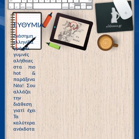
ΕΥΘΥΜΙΑ
Διάσημη
ελληνίδα
γράφει
γυμνές
αλήθειες
στα πιο
hot &
παράξενα
Νέα! Σου
αλλάζει
την
διάθεση
γιατί έχει
Τα
καλύτερα
ανέκδοτα