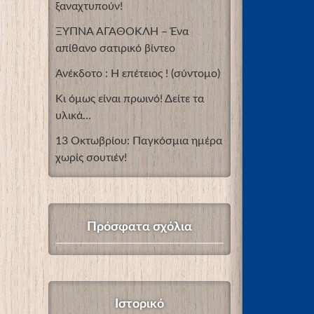
ξαναχτυπούν!
ΞΥΠΝΑ ΑΓΑΘΟΚΛΗ – Ένα
απίθανο σατιρικό βίντεο
Ανέκδοτο : Η επέτειος ! (σύντομο)
Κι όμως είναι πρωινό! Δείτε τα
υλικά…
13 Οκτωβρίου: Παγκόσμια ημέρα
χωρίς σουτιέν!
Πρόσφατα σχόλια
Ιστορικό