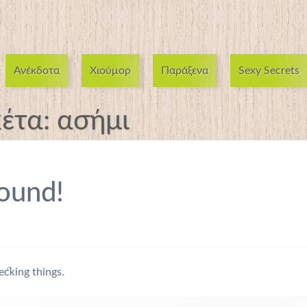
Ανέκδοτα
Χιούμορ
Παράξενα
Sexy Secrets
κέτα:
ασήμι
ound!
ecking things.