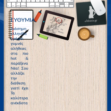
ΕΥΘΥΜΙΑ
Διάσημη
ελληνίδα
γράφει
γυμνές
αλήθειες
στα πιο
hot &
παράξενα
Νέα! Σου
αλλάζει
την
διάθεση
γιατί έχει
Τα
καλύτερα
ανέκδοτα