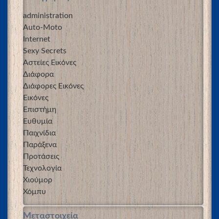
administration
Auto-Moto
Internet
Sexy Secrets
Αστείες Εικόνες
Διάφορα
Διάφορες Εικόνες
Εικόνες
Επιστήμη
Ευθυμία
Παιχνίδια
Παράξενα
Προτάσεις
Τεχνολογία
Χιούμορ
Χόμπυ
Μεταστοιχεία