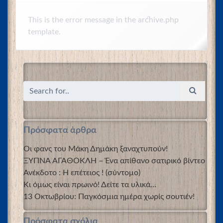
This is the error message in the archive.php
template.
Πρόσφατα άρθρα
Οι φανς του Μάκη Δημάκη ξαναχτυπούν!
ΞΥΠΝΑ ΑΓΑΘΟΚΛΗ – Ένα απίθανο σατιρικό βίντεο
Ανέκδοτο : Η επέτειος ! (σύντομο)
Κι όμως είναι πρωινό! Δείτε τα υλικά…
13 Οκτωβρίου: Παγκόσμια ημέρα χωρίς σουτιέν!
Πρόσφατα σχόλια