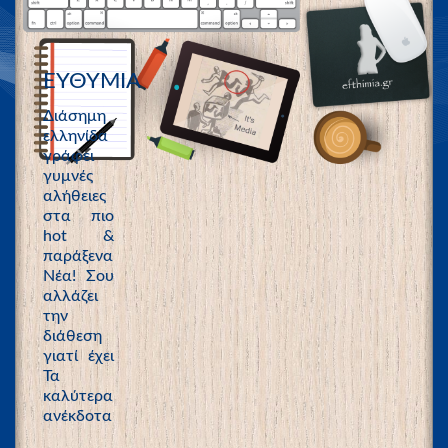
ΕΥΘΥΜΙΑ
Διάσημη
ελληνίδα
γράφει
γυμνές
αλήθειες
στα πιο
hot &
παράξενα
Νέα! Σου
αλλάζει
την
διάθεση
γιατί έχει
Τα
καλύτερα
ανέκδοτα