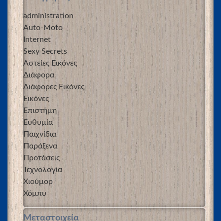
administration
Auto-Moto
Internet
Sexy Secrets
Αστείες Εικόνες
Διάφορα
Διάφορες Εικόνες
Εικόνες
Επιστήμη
Ευθυμία
Παιχνίδια
Παράξενα
Προτάσεις
Τεχνολογία
Χιούμορ
Χόμπυ
Μεταστοιχεία