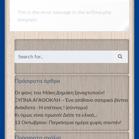
This is the error message in the archive.php
template.
Πρόσφατα άρθρα
Οι φανς του Μάκη Δημάκη ξαναχτυπούν!
ΞΥΠΝΑ ΑΓΑΘΟΚΛΗ – Ένα απίθανο σατιρικό βίντεο
Ανέκδοτο : Η επέτειος ! (σύντομο)
Κι όμως είναι πρωινό! Δείτε τα υλικά…
13 Οκτωβρίου: Παγκόσμια ημέρα χωρίς σουτιέν!
Πρόσφατα σχόλια