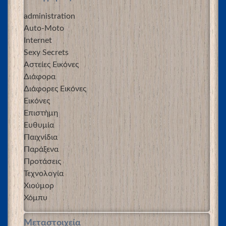
administration
Auto-Moto
Internet
Sexy Secrets
Αστείες Εικόνες
Διάφορα
Διάφορες Εικόνες
Εικόνες
Επιστήμη
Ευθυμία
Παιχνίδια
Παράξενα
Προτάσεις
Τεχνολογία
Χιούμορ
Χόμπυ
Μεταστοιχεία