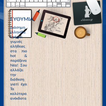
ΕΥΘΥΜΙΑ
Διάσημη
ελληνίδα
γράφει
γυμνές
αλήθειες
στα πιο
hot &
παράξενα
Νέα! Σου
αλλάζει
την
διάθεση
γιατί έχει
Τα
καλύτερα
ανέκδοτα