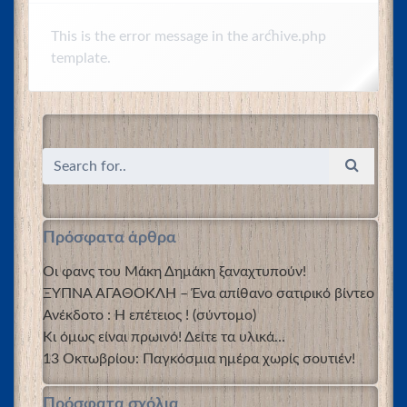
This is the error message in the archive.php
template.
Πρόσφατα άρθρα
Οι φανς του Μάκη Δημάκη ξαναχτυπούν!
ΞΥΠΝΑ ΑΓΑΘΟΚΛΗ – Ένα απίθανο σατιρικό βίντεο
Ανέκδοτο : Η επέτειος ! (σύντομο)
Κι όμως είναι πρωινό! Δείτε τα υλικά…
13 Οκτωβρίου: Παγκόσμια ημέρα χωρίς σουτιέν!
Πρόσφατα σχόλια