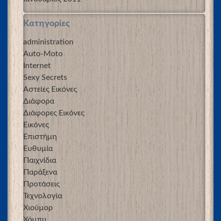
Kατηγορίες
administration
Auto-Moto
Internet
Sexy Secrets
Αστείες Εικόνες
Διάφορα
Διάφορες Εικόνες
Εικόνες
Επιστήμη
Ευθυμία
Παιχνίδια
Παράξενα
Προτάσεις
Τεχνολογία
Χιούμορ
Χόμπυ