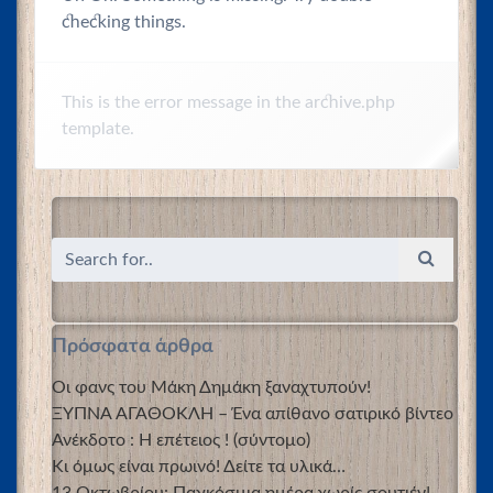
checking things.
This is the error message in the archive.php
template.
Πρόσφατα άρθρα
Οι φανς του Μάκη Δημάκη ξαναχτυπούν!
ΞΥΠΝΑ ΑΓΑΘΟΚΛΗ – Ένα απίθανο σατιρικό βίντεο
Ανέκδοτο : Η επέτειος ! (σύντομο)
Κι όμως είναι πρωινό! Δείτε τα υλικά…
13 Οκτωβρίου: Παγκόσμια ημέρα χωρίς σουτιέν!