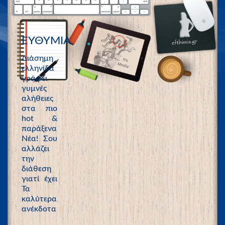
ΕΥΘΥΜΙΑ
Διάσημη
ελληνίδα
γράφει
γυμνές
αλήθειες
στα πιο
hot &
παράξενα
Νέα! Σου
αλλάζει
την
διάθεση
γιατί έχει
Τα
καλύτερα
ανέκδοτα