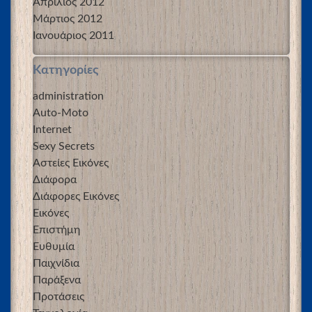
Απρίλιος 2012
Μάρτιος 2012
Ιανουάριος 2011
Kατηγορίες
administration
Auto-Moto
Internet
Sexy Secrets
Αστείες Εικόνες
Διάφορα
Διάφορες Εικόνες
Εικόνες
Επιστήμη
Ευθυμία
Παιχνίδια
Παράξενα
Προτάσεις