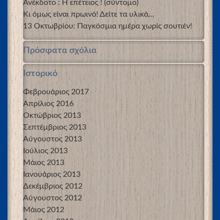
Ανέκδοτο : Η επέτειος ! (σύντομο)
Κι όμως είναι πρωινό! Δείτε τα υλικά…
13 Οκτωβρίου: Παγκόσμια ημέρα χωρίς σουτιέν!
Πρόσφατα σχόλια
Ιστορικό
Φεβρουάριος 2017
Απρίλιος 2016
Οκτώβριος 2013
Σεπτέμβριος 2013
Αύγουστος 2013
Ιούλιος 2013
Μάιος 2013
Ιανουάριος 2013
Δεκέμβριος 2012
Αύγουστος 2012
Μάιος 2012