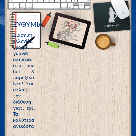
ΕΥΘΥΜΙΑ
Διάσημη
ελληνίδα
γράφει
γυμνές
αλήθειες
στα πιο
hot &
παράξενα
Νέα! Σου
αλλάζει
την
διάθεση
γιατί έχει
Τα
καλύτερα
ανέκδοτα