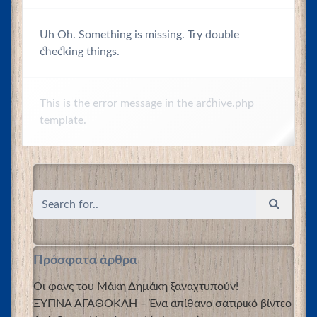
Uh Oh. Something is missing. Try double
checking things.
This is the error message in the archive.php
template.
Πρόσφατα άρθρα
Οι φανς του Μάκη Δημάκη ξαναχτυπούν!
ΞΥΠΝΑ ΑΓΑΘΟΚΛΗ – Ένα απίθανο σατιρικό βίντεο