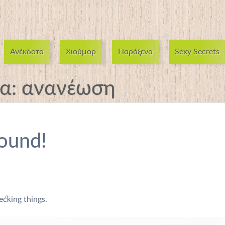
Ανέκδοτα
Χιούμορ
Παράξενα
Sexy Secrets
τα:
ανανέωση
ound!
ecking things.