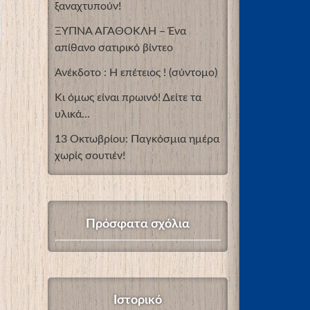
ξαναχτυπούν!
ΞΥΠΝΑ ΑΓΑΘΟΚΛΗ – Ένα
απίθανο σατιρικό βίντεο
Ανέκδοτο : Η επέτειος ! (σύντομο)
Κι όμως είναι πρωινό! Δείτε τα
υλικά…
13 Οκτωβρίου: Παγκόσμια ημέρα
χωρίς σουτιέν!
Πρόσφατα σχόλια
Ιστορικό