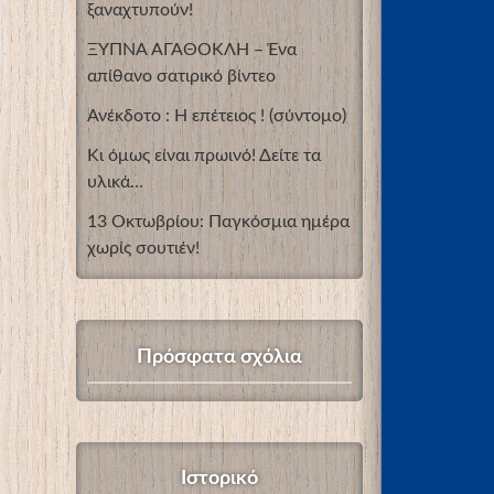
ξαναχτυπούν!
ΞΥΠΝΑ ΑΓΑΘΟΚΛΗ – Ένα
απίθανο σατιρικό βίντεο
Ανέκδοτο : Η επέτειος ! (σύντομο)
Κι όμως είναι πρωινό! Δείτε τα
υλικά…
13 Οκτωβρίου: Παγκόσμια ημέρα
χωρίς σουτιέν!
Πρόσφατα σχόλια
Ιστορικό