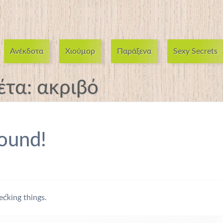
Ανέκδοτα
Χιούμορ
Παράξενα
Sexy Secrets
έτα:
ακριβό
ound!
ecking things.