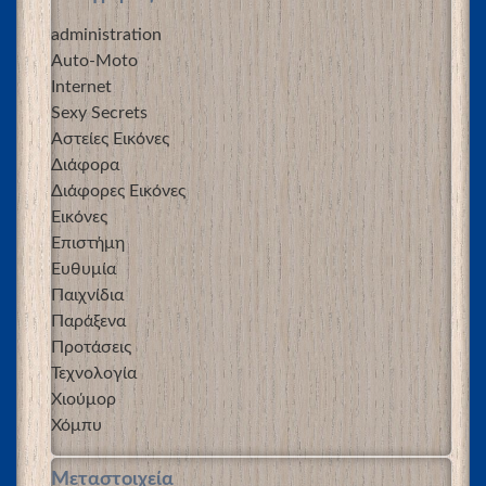
administration
Auto-Moto
Internet
Sexy Secrets
Αστείες Εικόνες
Διάφορα
Διάφορες Εικόνες
Εικόνες
Επιστήμη
Ευθυμία
Παιχνίδια
Παράξενα
Προτάσεις
Τεχνολογία
Χιούμορ
Χόμπυ
Μεταστοιχεία