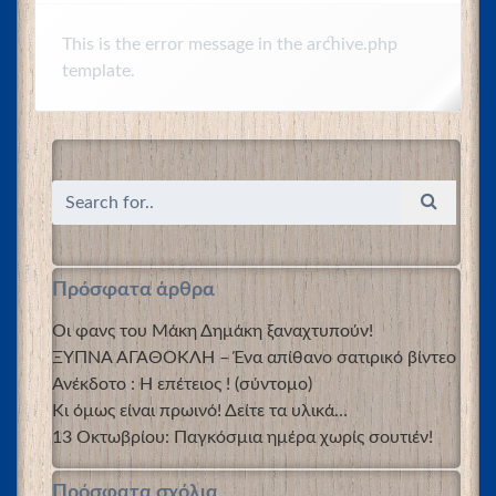
This is the error message in the archive.php
template.
Πρόσφατα άρθρα
Οι φανς του Μάκη Δημάκη ξαναχτυπούν!
ΞΥΠΝΑ ΑΓΑΘΟΚΛΗ – Ένα απίθανο σατιρικό βίντεο
Ανέκδοτο : Η επέτειος ! (σύντομο)
Κι όμως είναι πρωινό! Δείτε τα υλικά…
13 Οκτωβρίου: Παγκόσμια ημέρα χωρίς σουτιέν!
Πρόσφατα σχόλια