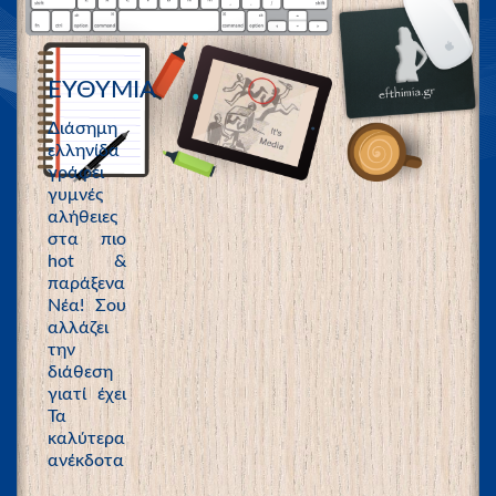
ΕΥΘΥΜΙΑ
Διάσημη
ελληνίδα
γράφει
γυμνές
αλήθειες
στα πιο
hot &
παράξενα
Νέα! Σου
αλλάζει
την
διάθεση
γιατί έχει
Τα
καλύτερα
ανέκδοτα