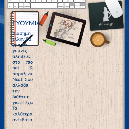
ΕΥΘΥΜΙΑ
Διάσημη
ελληνίδα
γράφει
γυμνές
αλήθειες
στα πιο
hot &
παράξενα
Νέα! Σου
αλλάζει
την
διάθεση
γιατί έχει
Τα
καλύτερα
ανέκδοτα