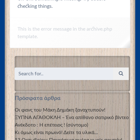
checking things.
This is the error message in the archive.php
template.
Πρόσφατα άρθρα
Οι φανς του Μάκη Δημάκη ξαναχτυπούν!
ΞΥΠΝΑ ΑΓΑΘΟΚΛΗ – Ένα απίθανο σατιρικό βίντεο
Ανέκδοτο : Η επέτειος ! (σύντομο)
Κι όμως είναι πρωινό! Δείτε τα υλικά…
13 Οκτωβρίου: Παγκόσμια ημέρα χωρίς σουτιέν!