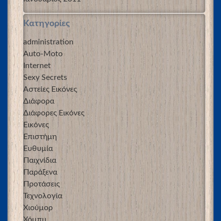
Kατηγορίες
administration
Auto-Moto
Internet
Sexy Secrets
Αστείες Εικόνες
Διάφορα
Διάφορες Εικόνες
Εικόνες
Επιστήμη
Ευθυμία
Παιχνίδια
Παράξενα
Προτάσεις
Τεχνολογία
Χιούμορ
Χόμπυ