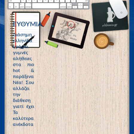
ΕΥΘΥΜΙΑ
Διάσημη
ελληνίδα
γράφει
γυμνές
αλήθειες
στα πιο
hot &
παράξενα
Νέα! Σου
αλλάζει
την
διάθεση
γιατί έχει
Τα
καλύτερα
ανέκδοτα