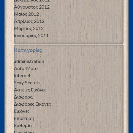
Δεκέμβριος 2012
Αύγουστος 2012
Μάιος 2012
Απρίλιος 2012
Μάρτιος 2012
Ιανουάριος 2011
Kατηγορίες
administration
Auto-Moto
Internet
Sexy Secrets
Αστείες Εικόνες
Διάφορα
Διάφορες Εικόνες
Εικόνες
Επιστήμη
Ευθυμία
Παιχνίδια