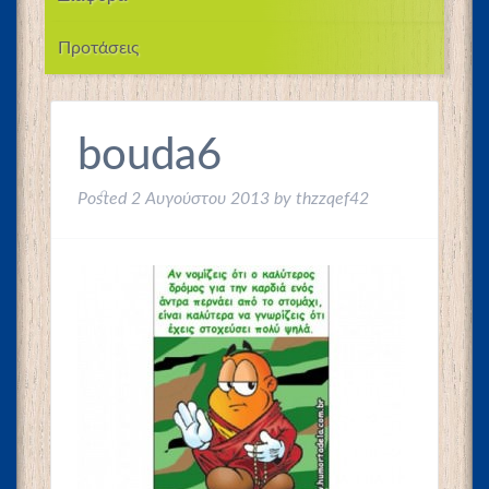
Προτάσεις
bouda6
Posted
2 Αυγούστου 2013
by
thzzqef42