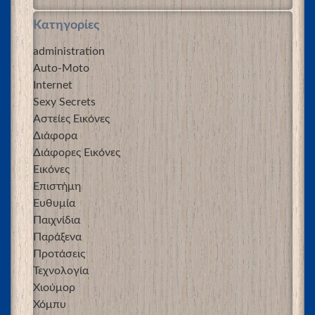
Kατηγορίες
administration
Auto-Moto
Internet
Sexy Secrets
Αστείες Εικόνες
Διάφορα
Διάφορες Εικόνες
Εικόνες
Επιστήμη
Ευθυμία
Παιχνίδια
Παράξενα
Προτάσεις
Τεχνολογία
Χιούμορ
Χόμπυ