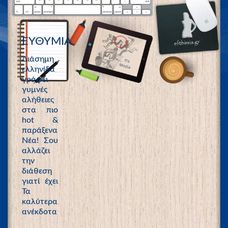
ΕΥΘΥΜΙΑ
Διάσημη
ελληνίδα
γράφει
γυμνές
αλήθειες
στα πιο
hot &
παράξενα
Νέα! Σου
αλλάζει
την
διάθεση
γιατί έχει
Τα
καλύτερα
ανέκδοτα