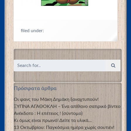
filed under:
Πρόσφατα άρθρα
Οι φανς του Μάκη Δημάκη ξαναχτυπούν!
ΞΥΠΝΑ ΑΓΑΘΟΚΛΗ – Ένα απίθανο σατιρικό βίντεο
Ανέκδοτο : Η επέτειος ! (σύντομο)
Κι όμως είναι πρωινό! Δείτε τα υλικά…
13 Οκτωβρίου: Παγκόσμια ημέρα χωρίς σουτιέν!