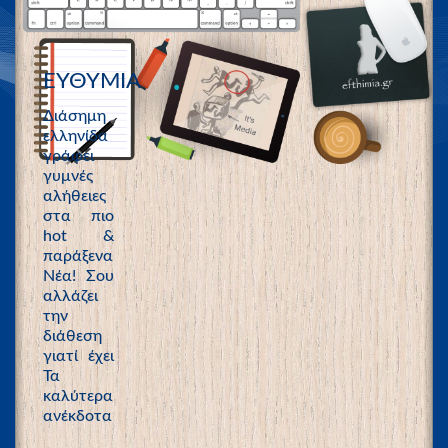
ΕΥΘΥΜΙΑ
Διάσημη
ελληνίδα
γράφει
γυμνές
αλήθειες
στα πιο
hot &
παράξενα
Νέα! Σου
αλλάζει
την
διάθεση
γιατί έχει
Τα
καλύτερα
ανέκδοτα