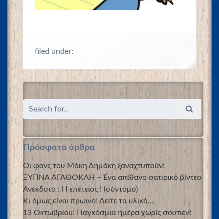
filed under:
Πρόσφατα άρθρα
Οι φανς του Μάκη Δημάκη ξαναχτυπούν!
ΞΥΠΝΑ ΑΓΑΘΟΚΛΗ – Ένα απίθανο σατιρικό βίντεο
Ανέκδοτο : Η επέτειος ! (σύντομο)
Κι όμως είναι πρωινό! Δείτε τα υλικά…
13 Οκτωβρίου: Παγκόσμια ημέρα χωρίς σουτιέν!