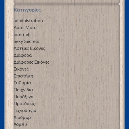
Kατηγορίες
administration
Auto-Moto
Internet
Sexy Secrets
Αστείες Εικόνες
Διάφορα
Διάφορες Εικόνες
Εικόνες
Επιστήμη
Ευθυμία
Παιχνίδια
Παράξενα
Προτάσεις
Τεχνολογία
Χιούμορ
Χόμπυ