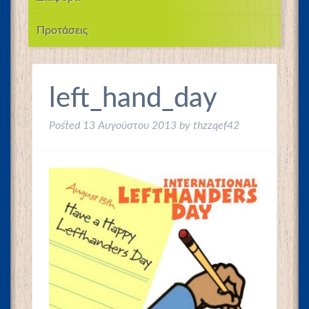
Προτάσεις
left_hand_day
Posted
13 Αυγούστου 2013
by
thzzqef42