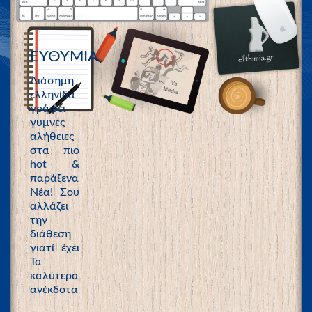
ΕΥΘΥΜΙΑ
Διάσημη
ελληνίδα
γράφει
γυμνές
αλήθειες
στα πιο
hot &
παράξενα
Νέα! Σου
αλλάζει
την
διάθεση
γιατί έχει
Τα
καλύτερα
ανέκδοτα