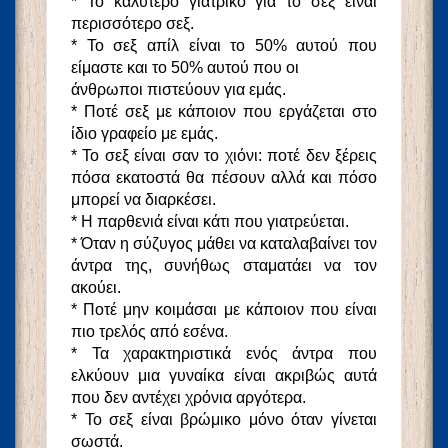
* Το καλύτερο γιατρικό για το σεξ είναι
περισσότερο σεξ.
* Το σεξ απίλ είναι το 50% αυτού που
είμαστε και το 50% αυτού που οι
άνθρωποι πιστεύουν για εμάς.
* Ποτέ σεξ με κάποιον που εργάζεται στο
ίδιο γραφείο με εμάς.
* Το σεξ είναι σαν το χιόνι: ποτέ δεν ξέρεις
πόσα εκατοστά θα πέσουν αλλά και πόσο
μπορεί να διαρκέσει.
* Η παρθενιά είναι κάτι που γιατρεύεται.
* Όταν η σύζυγος μάθει να καταλαβαίνει τον
άντρα της, συνήθως σταματάει να τον
ακούει.
* Ποτέ μην κοιμάσαι με κάποιον που είναι
πιο τρελός από εσένα.
* Τα χαρακτηριστικά ενός άντρα που
ελκύουν μια γυναίκα είναι ακριβώς αυτά
που δεν αντέχει χρόνια αργότερα.
* Το σεξ είναι βρώμικο μόνο όταν γίνεται
σωστά.