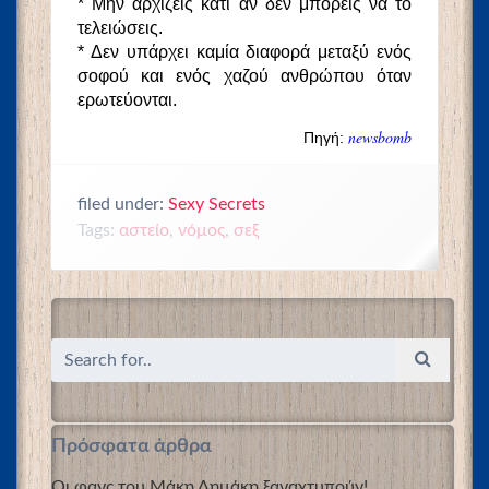
* Μην αρχίζεις κάτι αν δεν μπορείς να το
τελειώσεις.
* Δεν υπάρχει καμία διαφορά μεταξύ ενός
σοφού και ενός χαζού ανθρώπου όταν
ερωτεύονται.
newsbomb
Πηγή:
filed under:
Sexy Secrets
Tags:
αστείο
,
νόμος
,
σεξ
Πρόσφατα άρθρα
Οι φανς του Μάκη Δημάκη ξαναχτυπούν!