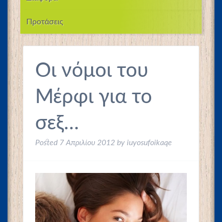
Προτάσεις
Οι νόμοι του
Μέρφι για το
σεξ…
Posted
7 Απριλίου 2012
by
iuyosufoikaqe