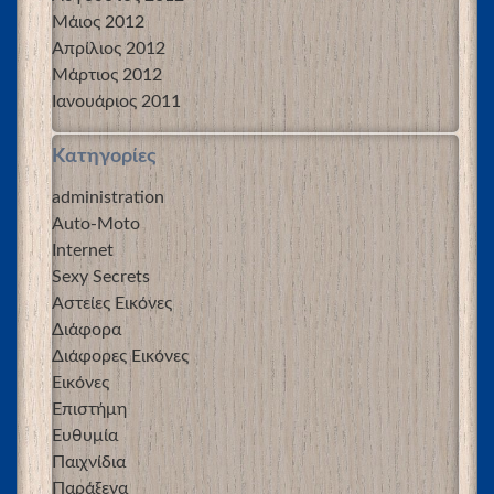
Μάιος 2012
Απρίλιος 2012
Μάρτιος 2012
Ιανουάριος 2011
Kατηγορίες
administration
Auto-Moto
Internet
Sexy Secrets
Αστείες Εικόνες
Διάφορα
Διάφορες Εικόνες
Εικόνες
Επιστήμη
Ευθυμία
Παιχνίδια
Παράξενα