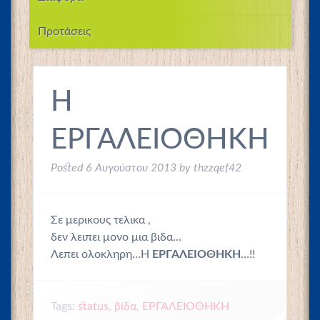
Προτάσεις
Η
ΕΡΓΑΛΕΙΟΘΗΚΗ
Posted
6 Αυγούστου 2013
by
thzzqef42
Σε μερικους τελικα ,
δεν λειπει μονο μια βιδα…
Λεπει ολοκληρη…Η
ΕΡΓΑΛΕΙΟΘΗΚΗ
…!!
Tags:
status
,
βίδα
,
ΕΡΓΑΛΕΙΟΘΗΚΗ