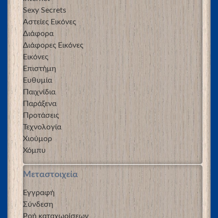
Sexy Secrets
Αστείες Εικόνες
Διάφορα
Διάφορες Εικόνες
Εικόνες
Επιστήμη
Ευθυμία
Παιχνίδια
Παράξενα
Προτάσεις
Τεχνολογία
Χιούμορ
Χόμπυ
Μεταστοιχεία
Εγγραφή
Σύνδεση
Ροή καταχωρίσεων