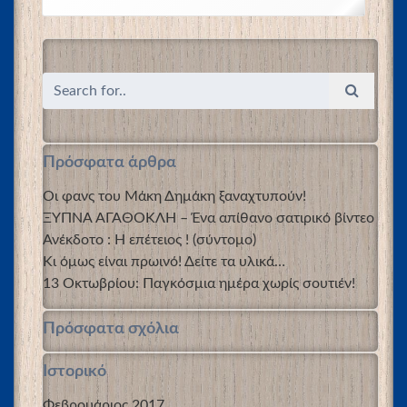
Πρόσφατα άρθρα
Οι φανς του Μάκη Δημάκη ξαναχτυπούν!
ΞΥΠΝΑ ΑΓΑΘΟΚΛΗ – Ένα απίθανο σατιρικό βίντεο
Ανέκδοτο : Η επέτειος ! (σύντομο)
Κι όμως είναι πρωινό! Δείτε τα υλικά…
13 Οκτωβρίου: Παγκόσμια ημέρα χωρίς σουτιέν!
Πρόσφατα σχόλια
Ιστορικό
Φεβρουάριος 2017