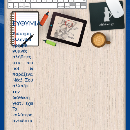
ΕΥΘΥΜΙΑ
Διάσημη
ελληνίδα
γράφει
γυμνές
αλήθειες
στα πιο
hot &
παράξενα
Νέα! Σου
αλλάζει
την
διάθεση
γιατί έχει
Τα
καλύτερα
ανέκδοτα