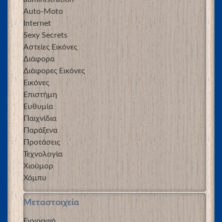
Auto-Moto
Internet
Sexy Secrets
Αστείες Εικόνες
Διάφορα
Διάφορες Εικόνες
Εικόνες
Επιστήμη
Ευθυμία
Παιχνίδια
Παράξενα
Προτάσεις
Τεχνολογία
Χιούμορ
Χόμπυ
Μεταστοιχεία
Εγγραφή