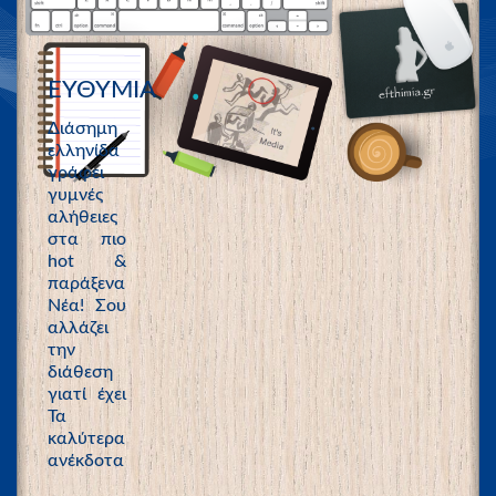
ΕΥΘΥΜΙΑ
Διάσημη
ελληνίδα
γράφει
γυμνές
αλήθειες
στα πιο
hot &
παράξενα
Νέα! Σου
αλλάζει
την
διάθεση
γιατί έχει
Τα
καλύτερα
ανέκδοτα