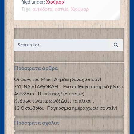
filed under:
Χιούμορ
Tags:
ανέκδοτα
,
αστείο
,
Χιουμορ
Πρόσφατα άρθρα
Οι φανς του Μάκη Δημάκη ξαναχτυπούν!
ΞΥΠΝΑ ΑΓΑΘΟΚΛΗ – Ένα απίθανο σατιρικό βίντεο
Ανέκδοτο : Η επέτειος ! (σύντομο)
Κι όμως είναι πρωινό! Δείτε τα υλικά…
13 Οκτωβρίου: Παγκόσμια ημέρα χωρίς σουτιέν!
Πρόσφατα σχόλια