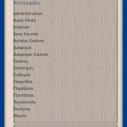
Kατηγορίες
administration
Auto-Moto
Internet
Sexy Secrets
Αστείες Εικόνες
Διάφορα
Διάφορες Εικόνες
Εικόνες
Επιστήμη
Ευθυμία
Παιχνίδια
Παράξενα
Προτάσεις
Τεχνολογία
Χιούμορ
Χόμπυ