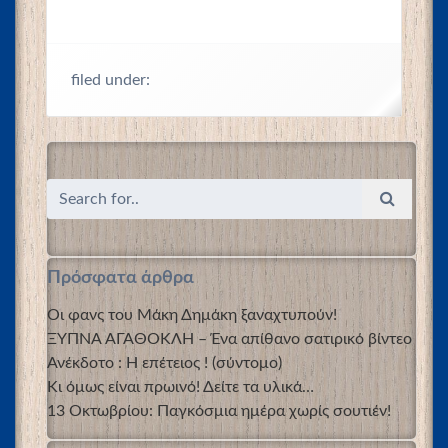
filed under:
Πρόσφατα άρθρα
Οι φανς του Μάκη Δημάκη ξαναχτυπούν!
ΞΥΠΝΑ ΑΓΑΘΟΚΛΗ – Ένα απίθανο σατιρικό βίντεο
Ανέκδοτο : Η επέτειος ! (σύντομο)
Κι όμως είναι πρωινό! Δείτε τα υλικά…
13 Οκτωβρίου: Παγκόσμια ημέρα χωρίς σουτιέν!