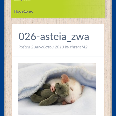
Προτάσεις
026-asteia_zwa
Posted
2 Αυγούστου 2013
by
thzzqef42