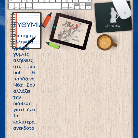
ΕΥΘΥΜΙΑ
Διάσημη
ελληνίδα
γράφει
γυμνές
αλήθειες
στα πιο
hot &
παράξενα
Νέα! Σου
αλλάζει
την
διάθεση
γιατί έχει
Τα
καλύτερα
ανέκδοτα