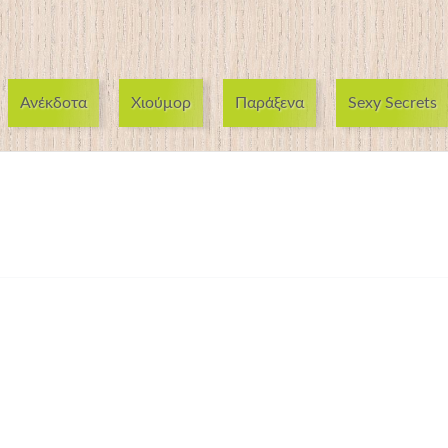
Ανέκδοτα
Χιούμορ
Παράξενα
Sexy Secrets