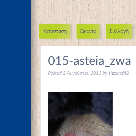
Κατάσταση
Εικόνες
Συλλογή
015-asteia_zwa
Posted
2 Αυγούστου 2013
by
thzzqef42