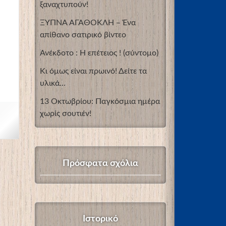
ξαναχτυπούν!
ΞΥΠΝΑ ΑΓΑΘΟΚΛΗ – Ένα
απίθανο σατιρικό βίντεο
Ανέκδοτο : Η επέτειος ! (σύντομο)
Κι όμως είναι πρωινό! Δείτε τα
υλικά…
13 Οκτωβρίου: Παγκόσμια ημέρα
χωρίς σουτιέν!
Πρόσφατα σχόλια
Ιστορικό