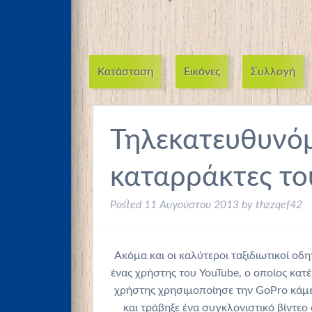
Κατάσταση
Εικόνες
Συλλογή
Τηλεκατευθυνόμ
καταρράκτες το
Posted
11 Αυγούστου 2013
by
thzzqef42
Ακόμα και οι καλύτεροι ταξιδιωτικοί οδ
ένας χρήστης του YouTube, ο οποίος κα
χρήστης χρησιμοποίησε την GoPro κάμερ
και τράβηξε ένα συγκλονιστικό βίντεο