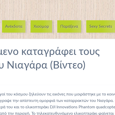
Ανέκδοτα
Χιούμορ
Παράξενα
Sexy Secrets
ενο καταγράφει τους
υ Νιαγάρα (Βίντεο)
ηγοί του κόσμου ζηλεύουν τις εικόνες που μοιράστηκε με το κοιν
τέγραψε την απίστευτη ομορφιά των καταρρακτών του Νιαγάρα.
ά του και το ελικοπτεράκι DJI Innovations Phantom quadcopte
 από την περιοχή. Το τηλεκατευθυνόμενο ελικοπτεράκι φαίνεται