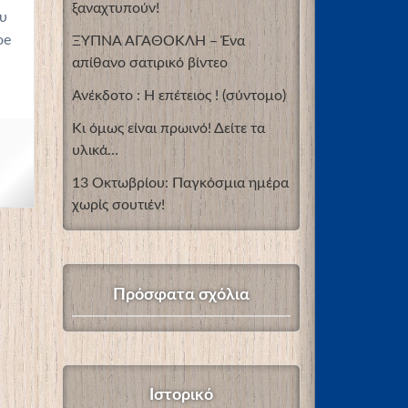
ξαναχτυπούν!
ου
oe
ΞΥΠΝΑ ΑΓΑΘΟΚΛΗ – Ένα
απίθανο σατιρικό βίντεο
Ανέκδοτο : Η επέτειος ! (σύντομο)
Κι όμως είναι πρωινό! Δείτε τα
υλικά…
13 Οκτωβρίου: Παγκόσμια ημέρα
χωρίς σουτιέν!
Πρόσφατα σχόλια
Ιστορικό