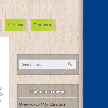
Διάφορα
Προτάσεις
ό
Πρόσφατα άρθρα
 Ο
r
Οι φανς του Μάκη Δημάκη