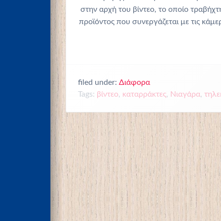
στην αρχή του βίντεο, το οποίο τραβήχ
προϊόντος που συνεργάζεται με τις κάμε
filed under:
Διάφορα
Tags:
βίντεο
,
καταρράκτες
,
Νιαγάρα
,
τηλε